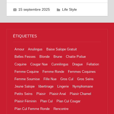
15 septembre 2025
La Maxi Meuf
Life Style
ÉTIQUETTES
Amour
Anulingus
Baise Salope Gratuit
Belles Fesses
Blonde
Brune
Chatte Poilue
Coquine
Cougar Nue
Cunnilingus
Drague
Fellation
Femme Coquine
Femme Ronde
Femmes Coquines
Femme Soumise
Fille Nue
Gros Cul
Gros Seins
Jeune Salope
libertinage
Lingerie
Nymphomane
Petits Seins
Plaisir
Plaisir Anal
Plaisir Charnel
Plaisir Féminin
Plan Cul
Plan Cul Cougar
Plan Cul Femme Ronde
Rencontre