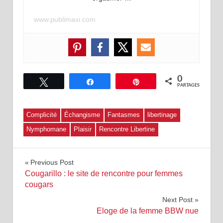
www.publimaxi.com
0
Tweetez
Partagez
Épingle
PARTAGES
Complicité
Échangisme
Fantasmes
libertinage
Nymphomane
Plaisir
Rencontre Libertine
Navigation
Previous Post
Cougarillo : le site de rencontre pour femmes
de
cougars
Next Post
l’article
Eloge de la femme BBW nue